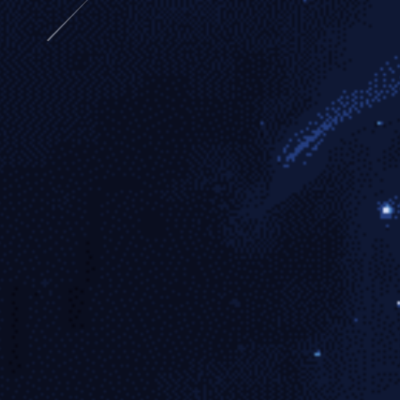
3、国际赛事对中国女篮
国际赛事对于中国女篮的发展具有深远影
水平。面对更强劲对手时，每一场比赛都
另一方面，大型赛事如世界杯也极大增强
年轻人的参与，对篮球运动的发展形成良
此外，这些赛事还有助于推动相关产业的
时，对于培养后备人才、建立青训体系等
4、中国女篮未来发展展
随着中国女篮不断向前发展，我们可以预
要精细化管理，以适应快速变化的大环境
同时，要注重挖掘和培养年轻人才，这是