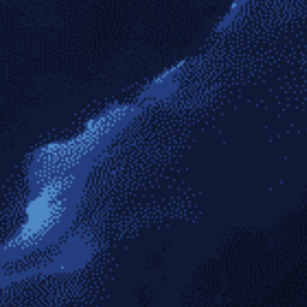
，与世界顶尖球队同场竞技，从而提升整体
时，不仅可以提升球队士气，更能吸引更多
正迎来新的机遇期。
拓展商业市场，为运动员提供更多资源。同
职业联赛，再到国家队建设，各个环节都需
进理念与技术，不断提升整体实力。
培训项目投资力度，希望能够通过系统性的