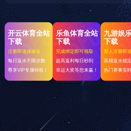
与此同时，初选名单也为球队后续训练和
练，从而提高整体团队协作能力。这种系
此外，初选名单还引发了外界对中国女篮
影响到国人的信心和支持。因此，这份名
2、裁判名额竞争分析
在本次世界杯中，高昳杰与孙健作为两位
们面临的不仅是自身能力的比拼，还有来
高昳杰以其严谨公正著称，曾多次执法国
判断场上局势并做出准确决定，使得比赛
合表现及临场发挥的评价。
同时，在这样的竞争中，除了自身能力外
间互相学习交流，为提升自身水平创造条