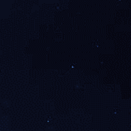
下一篇：
奥赖利放话追赶阿森纳信心十足感