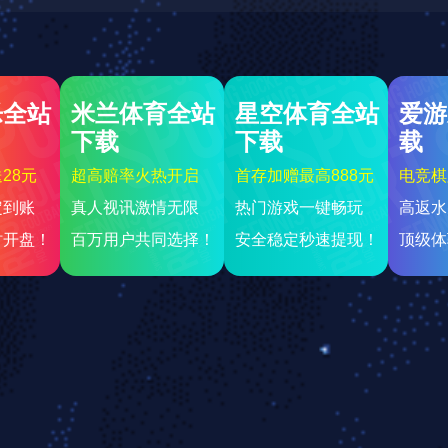
比赛提供了基础。通过这份名单，教练可以更加清晰地制定训练
统化的准备，无疑会在激烈的国际比赛中发挥重要作用。
未来发展的期待。在全球篮球竞技日益激烈的大环境下，中国女
单承载着不仅仅是个人梦想，更是整个团队乃至国家荣誉的一部
资深裁判，将争夺仅有的28个裁判名额。这一竞争过程充满挑战
自其他优秀裁判员的压力。这样的竞赛模式，不仅考验个人素质
内外重要赛事，其细致入微的执法风格受到业内人士认可。而孙
流畅进行。这两位裁判无疑在技术上都具备很强实力，而最终谁
，人际关系以及过去执法经历也可能成为关键因素。在全球化背
件。因此，此次争夺战也可视为中国篮球国际化进程中的一个缩