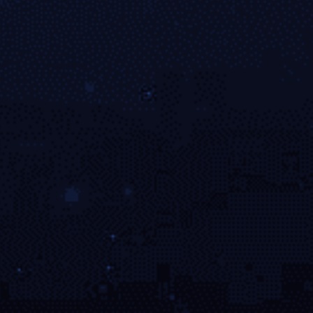
往成为各大媒体热议的话题，而詹姆斯...
接受采访应
面接受采访应属本职工作，但此举...
联系我们
快速导航
安市吉州区井冈山大道459号
App下载
关于我们
upport@gjowk.com
隐私政策
用户协议
网站地图