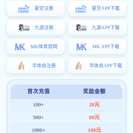
用。
本地化语言与支付
支持多语言切换与主流本地结算方式，平台覆盖
英语、中文、马来语等界面选项，满足不同地区
用户需求，使用更便捷。
用户真实心声
来自全国各地的真实反馈，见证我们服务的每一步进步。