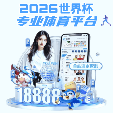
注册入口
kaiyun云服务器官网，值得信赖
的数字体育平台
自创立以来，平台始终坚持“以技术驱动体验、以数据构建价
值”为核心理念，专注打造一个安全、高效、智能的体育赛事
服务生态系统。 十余年深耕亚洲市场，我们的服务网络覆盖
多个国家与地区，赢得了数百万用户的信赖与支持。
作为领先的
kaiyun开云中国有限公司官网-kaiyun开
云官方网站-
平台，我们融合全球架构与赛事数据接
口，构建覆盖体育赛事、数据推送、互动分析的多元
服务体系。 平台支持 PC、H5、APP 多端接入，并配