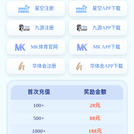
重要。阿尔特塔近日对布莱顿主帅发出的短信表示赞
赏，称其展现了积极态度与良好的沟通精神。这一事
件不仅反映了各俱乐部教练之间的互动，也揭示了足
球界在面对挑战时所需的团结和理解。文章将从四个
方面进行深入探讨：首先，分析阿尔特塔与布莱顿主
帅之间的具体情况；其次，讨论积极沟通对于球队管
理的重要性；第三，探讨这种沟通方式对球员及团队
氛围的影响；最后，总结这一事件对整个足球界交流
文化的启示。
1、阿尔特塔与布莱顿主帅情况
阿尔特塔作为阿森纳主教练，在英超联赛中一直保持
着冷静和理智。他与布莱顿主帅之间的信息交流并不
是偶然，而是出于对当前局势的共同关注。在比赛前